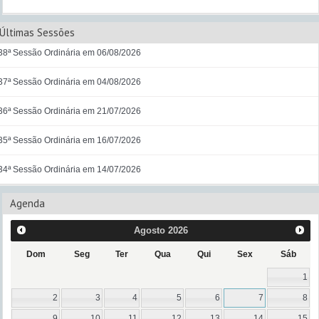
Últimas Sessões
38ª Sessão Ordinária em 06/08/2026
37ª Sessão Ordinária em 04/08/2026
36ª Sessão Ordinária em 21/07/2026
35ª Sessão Ordinária em 16/07/2026
34ª Sessão Ordinária em 14/07/2026
Agenda
Agosto
2026
Dom
Seg
Ter
Qua
Qui
Sex
Sáb
1
2
3
4
5
6
7
8
9
10
11
12
13
14
15