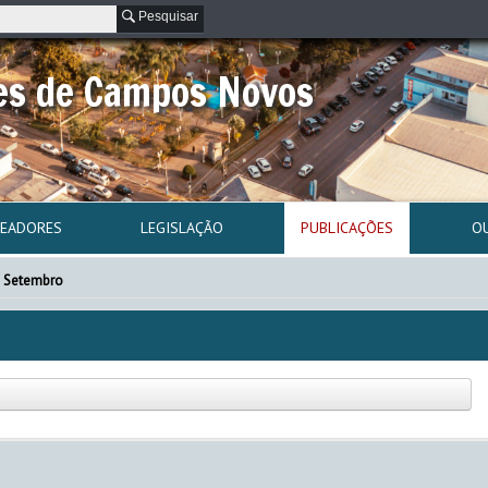
Pesquisar
es de Campos Novos
READORES
LEGISLAÇÃO
PUBLICAÇÕES
O
Setembro