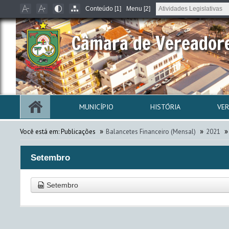
Conteúdo [1]
Menu [2]
Câmara de Vereador
MUNICÍPIO
HISTÓRIA
VE
»
»
»
Você está em:
Publicações
Balancetes Financeiro (Mensal)
2021
Setembro
Setembro